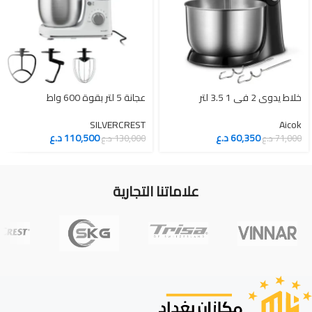
عجانة 5 لتر بقوة 600 واط
SILVERCREST
Aicok
60,350
د.ع
110,500
د.ع
71,000
د.ع
130,000
د.ع
علاماتنا التجارية