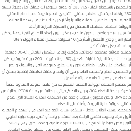
100% صحية وأقل دهون 80% تتيح لك مقلاة الهواء هذه القلي والخبز والشواء
والتحميص باستخدام القليل من الزيت أو بدونه. سيوفر لك طعامًا أقل دهونًا بنسبة
80٪ ولكنه لذيذ مثل الطعام المقلي التقليدي. اصنع شريحة لحم الدجاج المقلي
المقرمشة والبطاطس المقلية والبيتزا وأكثر من ذلك بكثير في هذه المقلاة
الهوائية. استمتع بطعامك المفضل دون السعرات الحرارية الزائدة.
تشغيل بسيط وواضح، زر بدون متاعب، يمكن لزرين إعداد الأطباق التي تريدها. يمكن
لكبار السن وحتى الأطفال (أكثر من 10 سنوات) تشغيل مقلاة الهواء Uten
بسلاسة. جعل حياة أفضل.
مقلاة هوائية متعددة الوظائف، مؤقت إيقاف التشغيل التلقائي (0-30 دقيقة)
وإعدادات درجة الحرارة القابلة للتعديل (80 درجة مئوية – 200 درجة مئوية) يمكن
أن تساعدك على طهي طعامك بدون زيت بطرق متنوعة، القلي والشواء والخبز
والتحميص، البخار، وتجفيف الطعام في آن واحد. وصفات تعليمات إضافية يمكن أن
تساعدك على جعل الأطعمة الرائعة أسهل.
تم تصميم المقلاة الهوائية الصحية المصنوعة من مادة الفولاذ المقاوم للصدأ
خصيصًا بدرجة الطعام 304، بدون طلاء كيميائي، وخالية من مادة PFOA وخالية من
مادة BPA، ونحن فخورون بكوننا واحدة من العلامات التجارية القليلة التي تقدم
مقالي هوائية عالية الجودة وآمنة على الطعام.
ملاحظة: بسبب الطلاء الداخلي، ستكون هناك رائحة عند البدء في استخدام المقالة
لأول مرة، وسوف تختفي الرائحة بعد استخدام واحد أو اثنين. درجة حرارة الطهي
التي يمكن ضبطها للمنتج هي 80-200 درجة مئوية، ومدة الطهي هي 1-60
دقيقة. يمكن للمستخدم ضبط برنامج الطبخ حسب نوع الطعام وكمية الطعام.