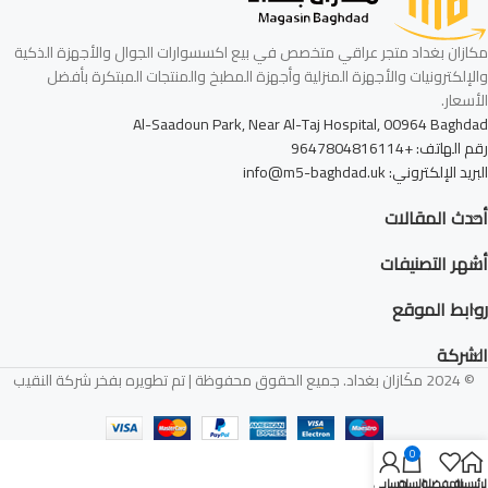
مكازان بغداد متجر عراقي متخصص في بيع اكسسوارات الجوال والأجهزة الذكية
والإلكترونيات والأجهزة المنزلية وأجهزة المطبخ والمنتجات المبتكرة بأفضل
الأسعار.
Al-Saadoun Park, Near Al-Taj Hospital, 00964 Baghdad
رقم الهاتف: +9647804816114
البريد الإلكتروني: info@m5-baghdad.uk
أحدث المقالات
أشهر التصنيفات
روابط الموقع
الشركة
© 2024 مكَازان بغداد. جميع الحقوق محفوظة | تم تطويره بفخر شركة النقيب
0
لرئيسية
المفضلة
السلة
حسابي